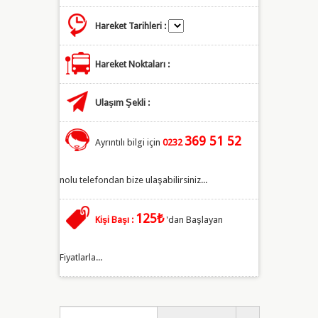
Hareket Tarihleri :
Hareket Noktaları :
Ulaşım Şekli :
369 51 52
Ayrıntılı bilgi için
0232
nolu telefondan bize ulaşabilirsiniz...
125₺
Kişi Başı :
'dan Başlayan
Fiyatlarla...